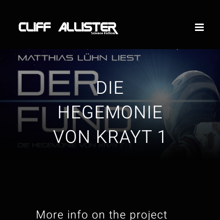
Skip
to
content
DIE
HEGEMONIE
VON KRAYT 1
More info on the project